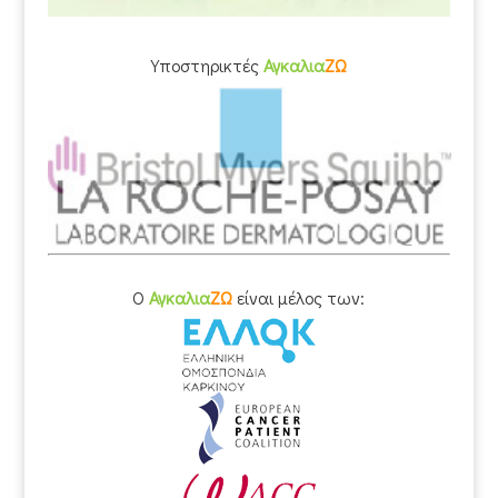
Υποστηρικτές
Αγκαλια
ΖΩ
O
Αγκαλια
ΖΩ
είναι μέλος των: