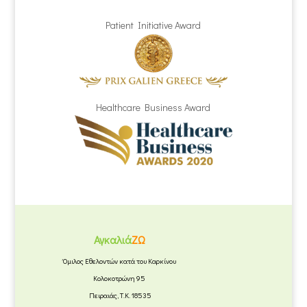
Patient Initiative Award
Healthcare Business Award
Αγκαλιά
ΖΩ
Όμιλος Εθελοντών κατά του Καρκίνου
Κολοκοτρώνη 95
Πειραιάς, Τ.Κ. 18535