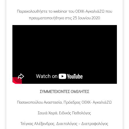
Παρακολουθήστε το webinar του ΟΕΚΚ-ΑγκαλιάΖΩ που
πραγματοποιήθηκε στις 25 Ιουνίου 2020
ΣΥΜΜΕΤΕΧΟΝΤΕΣ ΟΜΙΛΗΤΕΣ
Πασακοπούλου Αναστασία, Πρόεδρος ΟΕΚΚ- ΑγκαλιάΖΩ
Σαγιά Χαρά, Ειδικός Παθολόγος
Τσίγκας Αλέξανδρος, Διαιτολόγος – Διατροφολόγος