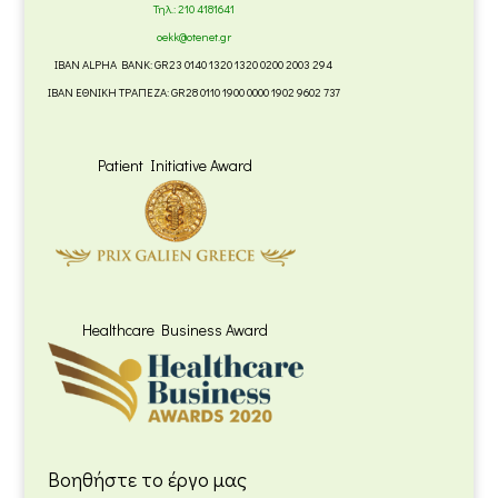
Τηλ.:
210 4181641
oekk@otenet.gr
IBAN ALPHA BANK: GR23 0140 1320 1320 0200 2003 294
IBAN ΕΘΝΙΚΗ ΤΡΑΠΕΖΑ: GR28 0110 1900 0000 1902 9602 737
Patient Initiative Award
Healthcare Business Award
Βοηθήστε το έργο μας