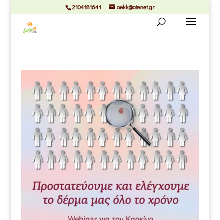
2104181641
oekk@otenet.gr