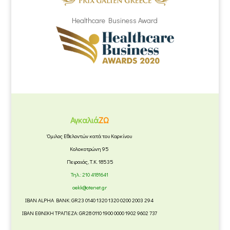
Healthcare Business Award
Αγκαλιά
ΖΩ
Όμιλος Εθελοντών κατά του Καρκίνου
Κολοκοτρώνη 95
Πειραιάς, Τ.Κ. 18535
Τηλ.:
210 4181641
oekk@otenet.gr
IBAN ALPHA BANK: GR23 0140 1320 1320 0200 2003 294
IBAN ΕΘΝΙΚΗ ΤΡΑΠΕΖΑ: GR28 0110 1900 0000 1902 9602 737