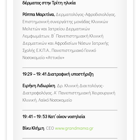
δέρματος στην Τρίτη ηλικία
Ρόππα Μαριτίνα,
Δερματολόγος-Αφροδισιολόγος,
Επιστημονική συνεργάτης μονάδας Κλινικών
Μελετών και Ιατρείου Δερματικών
Λεμφωμάτων, Β ́ Πανεπιστημιακή Κλινική
Δερματικών και Αφροδισίων Νόσων Ιατρικής
Σχολής Ε.Κ.Π.Α., Πανεπιστημιακό Γενικό
Νοσοκομείο «Αττικόν»
19:29 – 19: 41 Διατροφική υποστήριξη
Ειρήνη Λιδωρίκη
, Δρ. Κλινική Διαιτολόγος-
Διατροφολόγος, Α΄ Πανεπιστημιακή Χειρουργική
Κλινική, Λαϊκό Νοσοκομείο
19: 41 – 19: 53 Κατ’ οίκον νοσηλεία
Βίκυ Κλήμη
, CEO
www.grandmama.gr