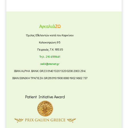
Αγκαλιά
ΖΩ
Όμιλος Εθελοντών κατά του Καρκίνου
Κολοκοτρώνη 95
Πειραιάς, Τ.Κ. 18535
Τηλ.:
210 4181641
oekk@otenet.gr
IBAN ALPHA BANK: GR23 0140 1320 1320 0200 2003 294
IBAN ΕΘΝΙΚΗ ΤΡΑΠΕΖΑ: GR28 0110 1900 0000 1902 9602 737
Patient Initiative Award