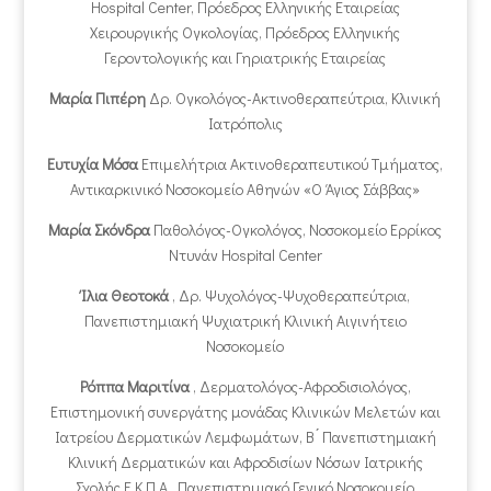
Hospital Center, Πρόεδρος Ελληνικής Εταιρείας
Χειρουργικής Ογκολογίας, Πρόεδρος Ελληνικής
Γεροντολογικής και Γηριατρικής Εταιρείας
Μαρία Πιπέρη
Δρ. Ογκολόγος-Ακτινοθεραπεύτρια, Κλινική
Ιατρόπολις
Ευτυχία Μόσα
Επιμελήτρια Ακτινοθεραπευτικού Τμήματος,
Αντικαρκινικό Νοσοκομείο Αθηνών «Ο Άγιος Σάββας»
Μαρία Σκόνδρα
Παθολόγος-Ογκολόγος, Νοσοκομείο Ερρίκος
Ντυνάν Hospital Center
Ίλια Θεοτοκά
, Δρ. Ψυχολόγος-Ψυχοθεραπεύτρια,
Πανεπιστημιακή Ψυχιατρική Κλινική Αιγινήτειο
Νοσοκομείο
Ρόππα Μαριτίνα
, Δερματολόγος-Αφροδισιολόγος,
Επιστημονική συνεργάτης μονάδας Κλινικών Μελετών και
Ιατρείου Δερματικών Λεμφωμάτων, Β ́ Πανεπιστημιακή
Κλινική Δερματικών και Αφροδισίων Νόσων Ιατρικής
Σχολής Ε.Κ.Π.Α., Πανεπιστημιακό Γενικό Νοσοκομείο