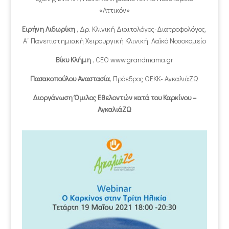
«Αττικόν»
Ειρήνη Λιδωρίκη
, Δρ. Κλινική Διαιτολόγος-Διατροφολόγος,
Α΄ Πανεπιστημιακή Χειρουργική Κλινική, Λαϊκό Νοσοκομείο
Βίκυ Κλήμη
, CEO www.grandmama.gr
Πασακοπούλου Αναστασία
, Πρόεδρος ΟΕΚΚ- ΑγκαλιάΖΩ
Διοργάνωση Όμιλος Εθελοντών κατά του Καρκίνου –
ΑγκαλιάΖΩ