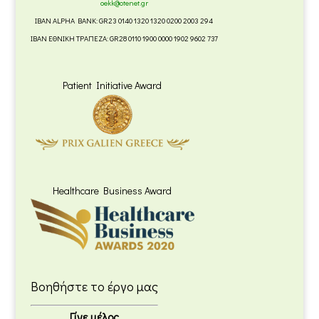
oekk@otenet.gr
IBAN ALPHA BANK: GR23 0140 1320 1320 0200 2003 294
IBAN ΕΘΝΙΚΗ ΤΡΑΠΕΖΑ: GR28 0110 1900 0000 1902 9602 737
Patient Initiative Award
Healthcare Business Award
Βοηθήστε το έργο μας
Γίνε μέλος