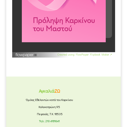
Created using FlowPaper Flipbook Maker ↗
Αγκαλιά
ΖΩ
Όμιλος Εθελοντών κατά του Καρκίνου
Κολοκοτρώνη 95
Πειραιάς, Τ.Κ. 18535
Τηλ.:
210 4181641