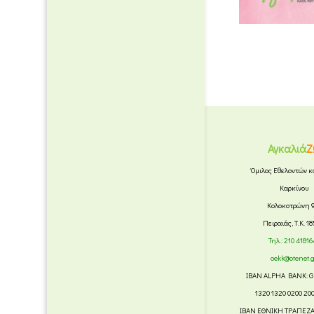
Αγκαλιά
Ζ
Όμιλος Εθελοντών κ
Καρκίνου
Κολοκοτρώνη 
Πειραιάς, Τ.Κ. 1
Τηλ.:
210 41816
oekk@otenet.
IBAN ALPHA BANK: G
1320 1320 0200 20
IBAN ΕΘΝΙΚΗ ΤΡΑΠΕΖΑ: