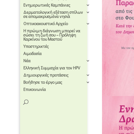
Ενημερωτικές Καμπάνιες
Δερματολογική εξέταση σπίλων
σε απομακρυσμένα νησιά
Οπτικοακουστικό Αρχείο
Η πρώιμη διάγνωση μπορεί να
σώσει τη ζωή σου – Πρόληψη
Καρκίνου του Μαστού
Υποστηρικτές
Αιμοδοσία
Νέα
Ελληνική Συμμαχία για τον HPV
Δημιουργικές προτάσεις
Βοήθησε το έργο μας
Επικοινωνία