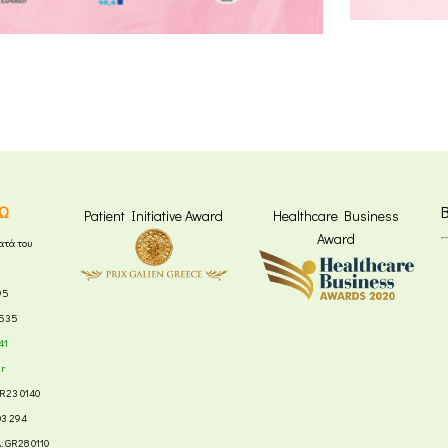
Ω
Patient Initiative Award
Healthcare Business
Award
ατά του
95
8535
41
gr
R23 0140
03 294
 GR28 0110