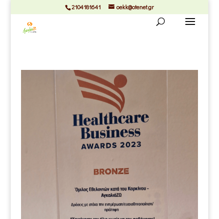
2104181641
oekk@otenet.gr