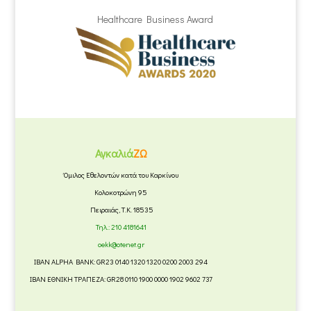
Healthcare Business Award
Αγκαλιά
ΖΩ
Όμιλος Εθελοντών κατά του Καρκίνου
Κολοκοτρώνη 95
Πειραιάς, Τ.Κ. 18535
Τηλ.:
210 4181641
oekk@otenet.gr
IBAN ALPHA BANK: GR23 0140 1320 1320 0200 2003 294
IBAN ΕΘΝΙΚΗ ΤΡΑΠΕΖΑ: GR28 0110 1900 0000 1902 9602 737