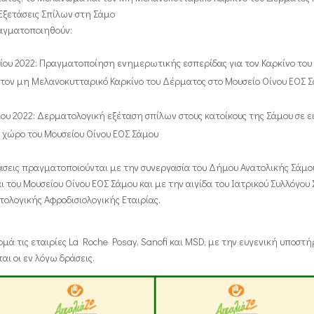
Εξετάσεις Σπίλων στη Σάμο
ραγματοποιηθούν:
νίου 2022: Πραγματοποίηση ενημερωτικής εσπερίδας για τον Καρκίνο του
τον μη Μελανοκυτταρικό Καρκίνο του Δέρματος στο Μουσείο Οίνου ΕΟΣ 
ου 2022: Δερματολογική εξέταση σπίλων στους κατοίκους της Σάμου σε ε
χώρο του Μουσείου Οίνου ΕΟΣ Σάμου
σεις πραγματοποιούνται με την συνεργασία του Δήμου Ανατολικής Σάμο
ι του Μουσείου Οίνου ΕΟΣ Σάμου και με την αιγίδα του Ιατρικού Συλλόγου 
ολογικής Αφροδισιολογικής Εταιρίας.
μά τις εταιρίες La Roche Posay, Sanofi και MSD, με την ευγενική υποστ
ι οι εν λόγω δράσεις.