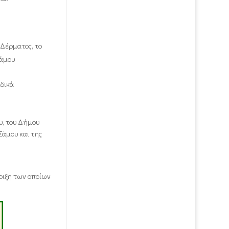
 Δέρματος, το
Σάμου
ιδικά
υ, του Δήμου
Σάμου και της
ήριξη των οποίων