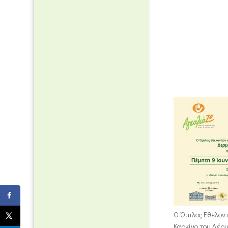
Ο Όμιλος Εθελον
Καρκίνο του Δέρ