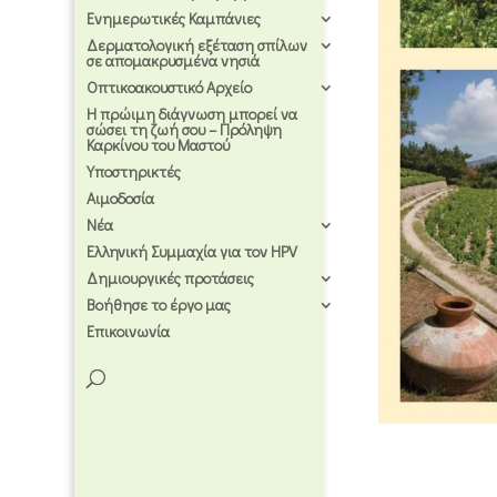
Ενημερωτικές Καμπάνιες
Δερματολογική εξέταση σπίλων
σε απομακρυσμένα νησιά
Οπτικοακουστικό Αρχείο
Η πρώιμη διάγνωση μπορεί να
σώσει τη ζωή σου – Πρόληψη
Καρκίνου του Μαστού
Υποστηρικτές
Αιμοδοσία
Νέα
Ελληνική Συμμαχία για τον HPV
Δημιουργικές προτάσεις
Βοήθησε το έργο μας
Επικοινωνία