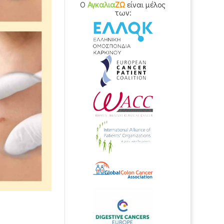
O
Αγκαλια
ΖΩ
είναι μέλος
των: