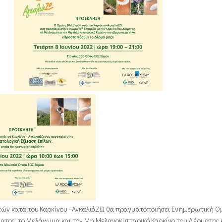
τών κατά του Καρκίνου –ΑγκαλιάΖΩ θα πραγματοποιήσει Ενημερωτική Ομ
ματος, το Μελάνωμα και τον Μη Μελανοκυτταρικό Καρκίνο του Δέρματος 