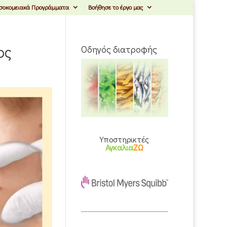
σοκομειακά Προγράμματα
Βοήθησε το έργο μας
ος
Οδηγός διατροφής
Υποστηρικτές
Αγκαλια
ΖΩ