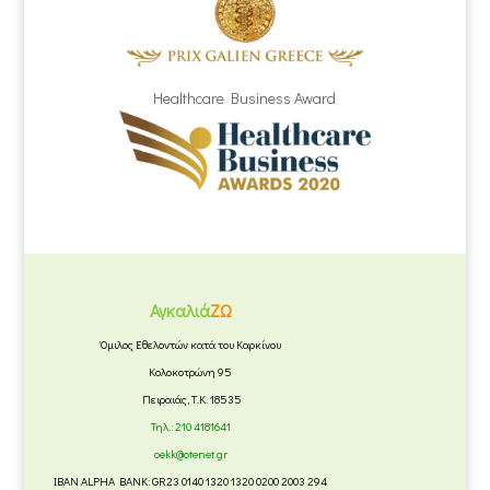
Healthcare Business Award
Αγκαλιά
ΖΩ
Όμιλος Εθελοντών κατά του Καρκίνου
Κολοκοτρώνη 95
Πειραιάς, Τ.Κ. 18535
Τηλ.:
210 4181641
oekk@otenet.gr
IBAN ALPHA BANK: GR23 0140 1320 1320 0200 2003 294