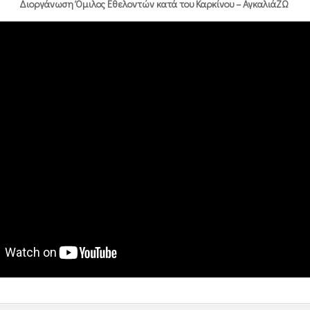
Διοργάνωση Όμιλος Εθελοντών κατά του Καρκίνου – ΑγκαλιάΖΩ