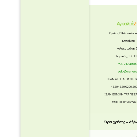
Αγκαλιά
Ζ
Όμιλος Εθελοντών κ
Καρκίνου
Κολοκοτρώνη 
Πειραιάς, Τ.Κ. 1
Τηλ.:
210 41816
oekk@otenet.
IBAN ALPHA BANK: G
1320 1320 0200 20
IBAN ΕΘΝΙΚΗ ΤΡΑΠΕΖΑ:
1900 0000 1902 96
Όροι χρήσης – Δήλ