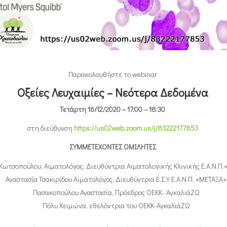
Παρακολουθήστε το webinar
Οξείες Λευχαιμίες – Νεότερα Δεδομένα
Τετάρτη 16/12/2020 – 17:00 – 18:30
στη διεύθυνση
https://us02web.zoom.us/j/83222177853
ΣΥΜΜΕΤΕΧΟΝΤΕΣ ΟΜΙΛΗΤΕΣ
Κωτσοπούλου, Αιματολόγος, Διευθύντρια Αιματολογικής Κλινικής Ε.Α.Ν.Π
Αναστασία Τσακιρίδου Αιματολόγος, Διευθύντρια Ε.Σ.Υ Ε.Α.Ν.Π. «ΜΕΤΑΞΑ»
Πασακοπούλου Αναστασία, Πρόεδρος ΟΕΚΚ- ΑγκαλιάΖΩ
Πόλυ Χειμώνα, εθελόντρια του ΟΕΚΚ-ΑγκαλιάΖΩ