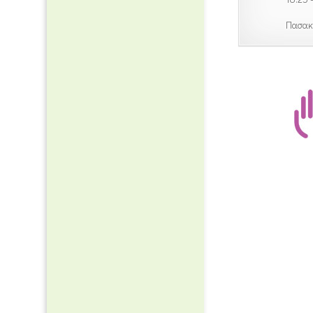
Πασακ