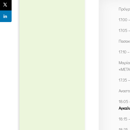
Πρόγρ
17:00 
17:05 –
Πασακ
17:10 –
Μαρία
«ΜΕΤΑ
17:35 
Αναστα
18:05 
Αγκαλ
18:15 
18:25 