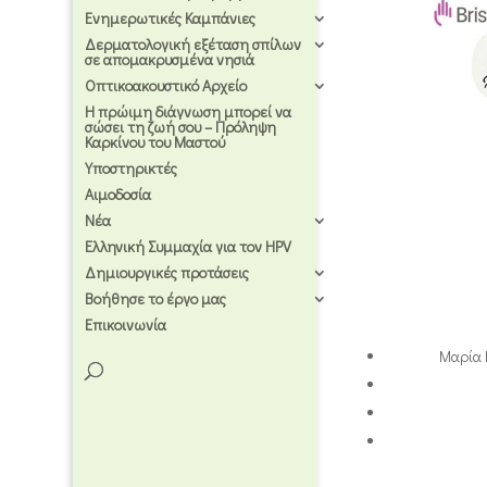
Ενημερωτικές Καμπάνιες
Δερματολογική εξέταση σπίλων
σε απομακρυσμένα νησιά
Οπτικοακουστικό Αρχείο
Η πρώιμη διάγνωση μπορεί να
σώσει τη ζωή σου – Πρόληψη
Καρκίνου του Μαστού
Υποστηρικτές
Αιμοδοσία
Νέα
Ελληνική Συμμαχία για τον HPV
Δημιουργικές προτάσεις
Βοήθησε το έργο μας
Επικοινωνία
Μαρία 