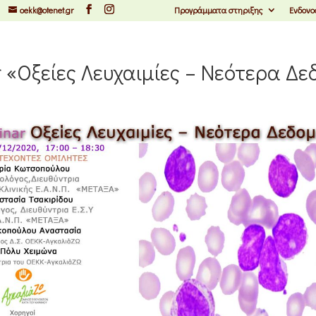
oekk@otenet.gr
Προγράμματα στηριξης
Ενδονο
 «Οξείες Λευχαιμίες – Νεότερα Δ