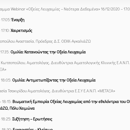
αμμα Webinar «Οξείες Λευχαιμίες – Νεότερα Δεδομένα» 16/12/2020 – 17:0
– 17:05:
Έναρξη
 17:10:
Χαιρετισμός
οπούλου Αναστασία, Πρόεδρος Δ.Σ. ΟΕΚΚ-ΑγκαλιάΖΩ
 17:35:
Ομιλία: Κατανοώντας την Οξεία Λευχαιμία
 Κωτσοπούλου, Αιματολόγος, Διευθύντρια Αιματολογικής Κλινικής Ε.Α.Ν.Π.
ΞΑ»
– 18:05:
Ομιλία: Αντιμετωπίζοντας την Οξεία Λευχαιμία
σία Τσακιρίδου Αιματολόγος, Διευθύντρια Ε.Σ.Υ Ε.Α.Ν.Π. «ΜΕΤΑΞΑ»
– 18:15:
Βιωματική Εμπειρία Οξείας Λευχαιμίας από την εθελόντρια του
Ο
ιάΖΩ, Πόλυ Χειμώνα
– 18:25:
Συζήτηση – Ερωτήσεις
– 18:30:
Ευχαριστίες – Κλείσιμο