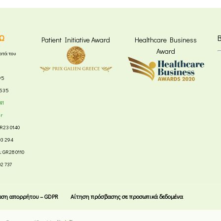
Ω
Patient Initiative Award
Healthcare Business
Award
ατά του
95
8535
41
gr
R23 0140
03 294
 GR28 0110
02 737
ωση απορρήτου – GDPR
Αίτηση πρόσβασης σε προσωπικά δεδομένα