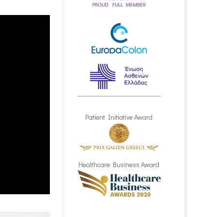
Patient Initiative Award
Healthcare Business Award