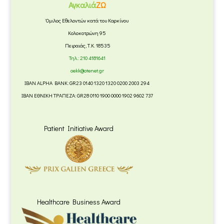
Αγκαλιά
ΖΩ
Όμιλος Εθελοντών κατά του Καρκίνου
Κολοκοτρώνη 95
Πειραιάς, Τ.Κ. 18535
Τηλ.:
210 4181641
oekk@otenet.gr
IBAN ALPHA BANK: GR23 0140 1320 1320 0200 2003 294
IBAN ΕΘΝΙΚΗ ΤΡΑΠΕΖΑ: GR28 0110 1900 0000 1902 9602 737
Patient Initiative Award
Healthcare Business Award