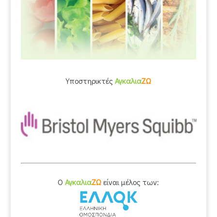
Υποστηρικτές
Αγκαλια
ΖΩ
O
Αγκαλια
ΖΩ
είναι μέλος των: