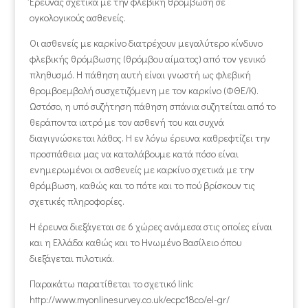
Έρευνας σχετικά με την φλεβική θρόμβωση σε
ογκολογικούς ασθενείς.
Οι ασθενείς με καρκίνο διατρέχουν μεγαλύτερο κίνδυνο
φλεβικής θρόμβωσης (θρόμβου αίματος) από τον γενικό
πληθυσμό. Η πάθηση αυτή είναι γνωστή ως φλεβική
θρομβοεμβολή συσχετιζόμενη με τον καρκίνο (ΦΘΕ/Κ).
Ωστόσο, η υπό συζήτηση πάθηση σπάνια συζητείται από το
θεράποντα ιατρό με τον ασθενή του και συχνά
διαγιγνώσκεται λάθος. Η εν λόγω έρευνα καθρεφτίζει την
προσπάθεια μας να καταλάβουμε κατά πόσο είναι
ενημερωμένοι οι ασθενείς με καρκίνο σχετικά με την
θρόμβωση, καθώς και το πότε και το πού βρίσκουν τις
σχετικές πληροφορίες.
Η έρευνα διεξάγεται σε 6 χώρες ανάμεσα στις οποίες είναι
και η Ελλάδα καθώς και το Ηνωμένο Βασίλειο όπου
διεξάγεται πιλοτικά.
Παρακάτω παρατίθεται το σχετικό link:
http://www.myonlinesurvey.co.uk/ecpc18co/el-gr/