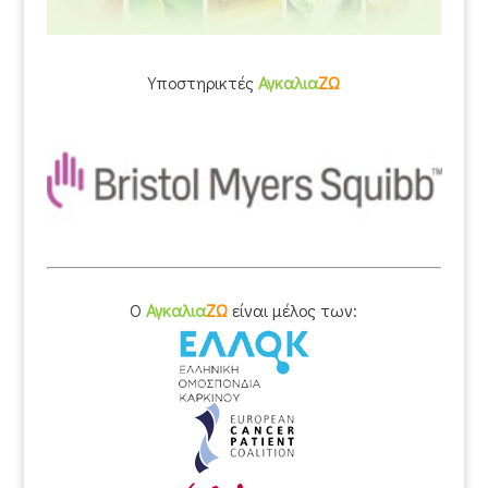
Υποστηρικτές
Αγκαλια
ΖΩ
O
Αγκαλια
ΖΩ
είναι μέλος των: