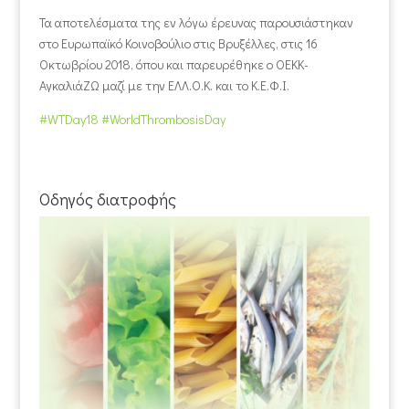
Τα αποτελέσματα της εν λόγω έρευνας παρουσιάστηκαν
στο Ευρωπαϊκό Κοινοβούλιο στις Βρυξέλλες, στις 16
Οκτωβρίου 2018, όπου και παρευρέθηκε ο ΟΕΚΚ-
ΑγκαλιάΖΩ μαζί με την ΕΛΛ.Ο.Κ. και το Κ.Ε.Φ.Ι.
#
WTDay18
#
WorldThrombosisDay
Οδηγός διατροφής