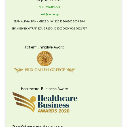
Τηλ.:
210 4181641
oekk@otenet.gr
IBAN ALPHA BANK: GR23 0140 1320 1320 0200 2003 294
IBAN ΕΘΝΙΚΗ ΤΡΑΠΕΖΑ: GR28 0110 1900 0000 1902 9602 737
Patient Initiative Award
Healthcare Business Award
Βοηθήστε το έργο μας