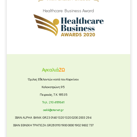
Healthcare Business Award
Αγκαλιά
ΖΩ
Όμιλος Εθελοντών κατά του Καρκίνου
Κολοκοτρώνη 95
Πειραιάς, Τ.Κ. 18535
Τηλ.:
210 4181641
oekk@otenet.gr
IBAN ALPHA BANK: GR23 0140 1320 1320 0200 2003 294
IBAN ΕΘΝΙΚΗ ΤΡΑΠΕΖΑ: GR28 0110 1900 0000 1902 9602 737