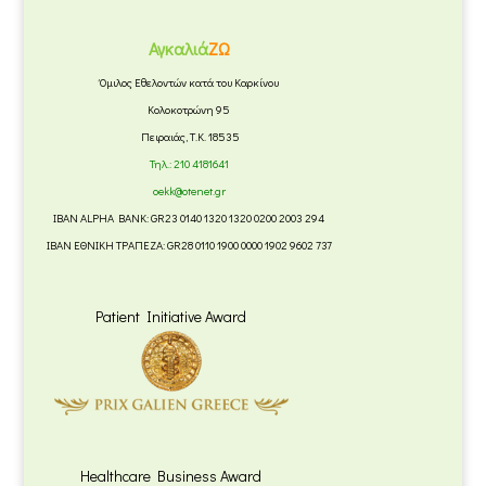
Αγκαλιά
ΖΩ
Όμιλος Εθελοντών κατά του Καρκίνου
Κολοκοτρώνη 95
Πειραιάς, Τ.Κ. 18535
Τηλ.:
210 4181641
oekk@otenet.gr
IBAN ALPHA BANK: GR23 0140 1320 1320 0200 2003 294
IBAN ΕΘΝΙΚΗ ΤΡΑΠΕΖΑ: GR28 0110 1900 0000 1902 9602 737
Patient Initiative Award
Healthcare Business Award