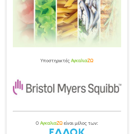
Υποστηρικτές
Αγκαλια
ΖΩ
O
Αγκαλια
ΖΩ
είναι μέλος των: