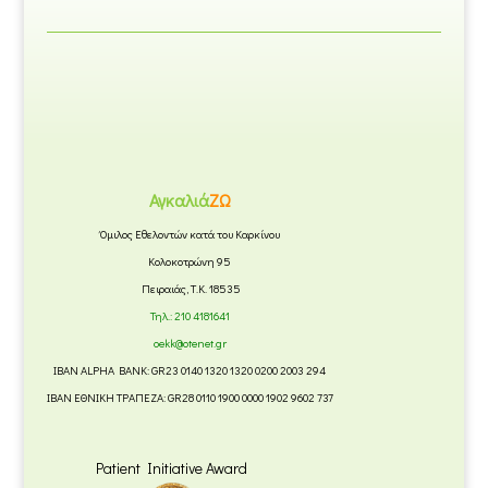
Αγκαλιά
ΖΩ
Όμιλος Εθελοντών κατά του Καρκίνου
Κολοκοτρώνη 95
Πειραιάς, Τ.Κ. 18535
Τηλ.:
210 4181641
oekk@otenet.gr
IBAN ALPHA BANK: GR23 0140 1320 1320 0200 2003 294
IBAN ΕΘΝΙΚΗ ΤΡΑΠΕΖΑ: GR28 0110 1900 0000 1902 9602 737
Patient Initiative Award