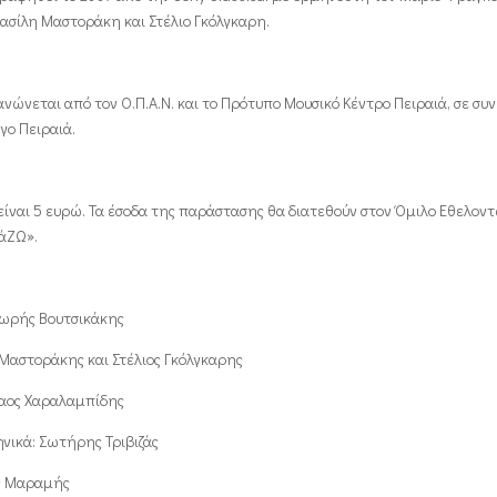
Βασίλη Μαστοράκη και Στέλιο Γκόλγκαρη.
ανώνεται από τον Ο.Π.Α.Ν. και το Πρότυπο Μουσικό Κέντρο Πειραιά, σε συ
γο Πειραιά.
 είναι 5 ευρώ. Τα έσοδα της παράστασης θα διατεθούν στον Όμιλο Εθελον
ιάΖΩ».
ωρής Βουτσικάκης
 Μαστοράκης και Στέλιος Γκόλγκαρης
λαος Χαραλαμπίδης
νικά: Σωτήρης Τριβιζάς
ς Μαραμής