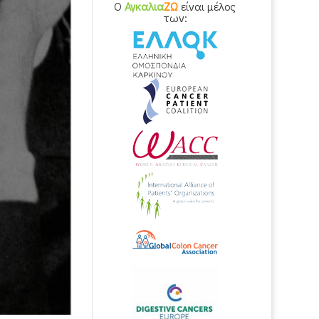
O
Αγκαλια
ΖΩ
είναι μέλος
των: