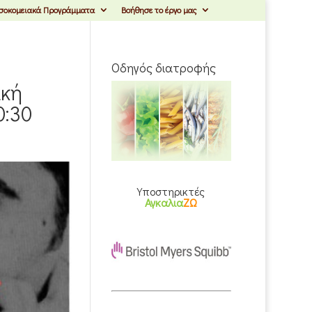
σοκομειακά Προγράμματα
Βοήθησε το έργο μας
Οδηγός διατροφής
ική
0:30
Υποστηρικτές
Αγκαλια
ΖΩ