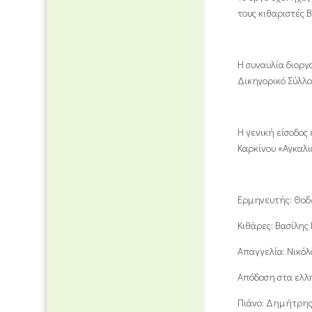
τους κιθαριστές 
Η συναυλία διοργ
Δικηγορικό Σύλλο
Η γενική είσοδος
Καρκίνου «Αγκαλ
Ερμηνευτής: Θοδ
Κιθάρες: Βασίλης
Απαγγελία: Νικό
Απόδοση στα ελλη
Πιάνο: Δημήτρη