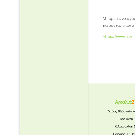
Μπορείτε να αγορ
πατώντας στον α
https://www.tick
Αγκαλιά
Ζ
Όμιλος Εθελοντών κ
Καρκίνου
Κολοκοτρώνη 
Πειραιάς, Τ.Κ. 1