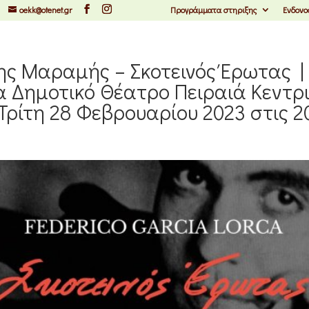
oekk@otenet.gr
Προγράμματα στηριξης
Ενδονο
ς Μαραμής – Σκοτεινός Έρωτας |
α Δημοτικό Θέατρο Πειραιά Κεντρ
 Τρίτη 28 Φεβρουαρίου 2023 στις 2