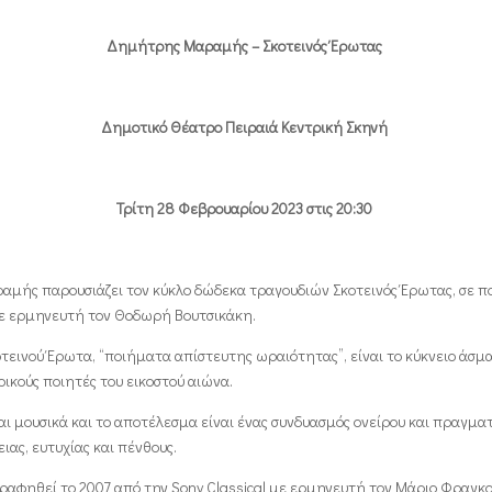
Δημήτρης Μαραμής – Σκοτεινός Έρωτας
Δημοτικό Θέατρο Πειραιά Κεντρική Σκηνή
Τρίτη 28 Φεβρουαρίου 2023 στις 20:30
μής παρουσιάζει τον κύκλο δώδεκα τραγουδιών Σκοτεινός Έρωτας, σε π
με ερμηνευτή τον Θοδωρή Βουτσικάκη.
οτεινού Έρωτα, “ποιήματα απίστευτης ωραιότητας”, είναι το κύκνειο άσμα
ικούς ποιητές του εικοστού αιώνα.
ι μουσικά και το αποτέλεσμα είναι ένας συνδυασμός ονείρου και πραγμα
ιας, ευτυχίας και πένθους.
γραφηθεί το 2007 από την Sony Classical με ερμηνευτή τον Μάριο Φραγκο