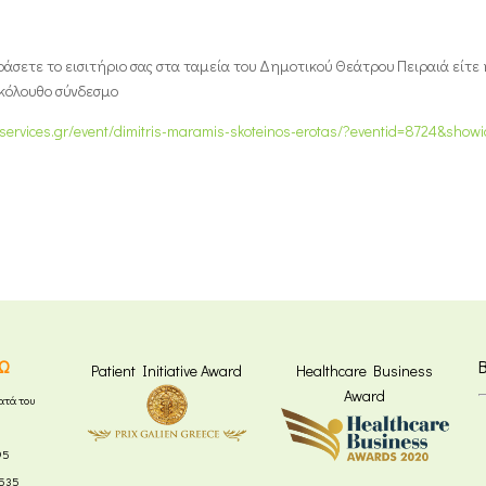
άσετε το εισιτήριο σας στα ταμεία του Δημοτικού Θεάτρου Πειραιά είτε
κόλουθο σύνδεσμο
etservices.gr/event/dimitris-maramis-skoteinos-erotas/?eventid=8724&sho
Ω
Patient Initiative Award
Healthcare Business
Award
ατά του
95
8535