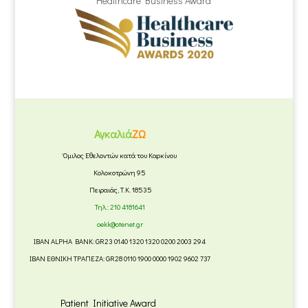
Healthcare Business Award
Αγκαλιά
ΖΩ
Όμιλος Εθελοντών κατά του Καρκίνου
Κολοκοτρώνη 95
Πειραιάς, Τ.Κ. 18535
Τηλ.:
210 4181641
oekk@otenet.gr
IBAN ALPHA BANK: GR23 0140 1320 1320 0200 2003 294
IBAN ΕΘΝΙΚΗ ΤΡΑΠΕΖΑ: GR28 0110 1900 0000 1902 9602 737
Patient Initiative Award