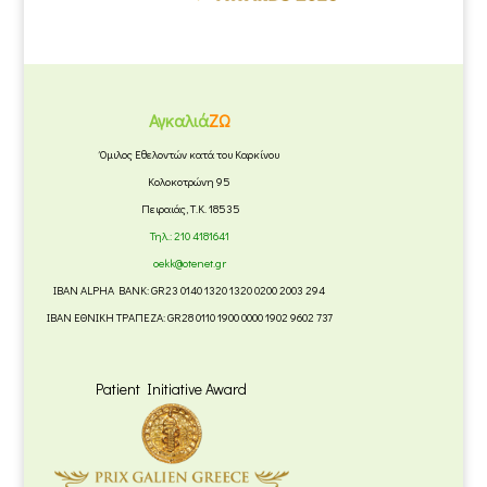
Αγκαλιά
ΖΩ
Όμιλος Εθελοντών κατά του Καρκίνου
Κολοκοτρώνη 95
Πειραιάς, Τ.Κ. 18535
Τηλ.:
210 4181641
oekk@otenet.gr
IBAN ALPHA BANK: GR23 0140 1320 1320 0200 2003 294
IBAN ΕΘΝΙΚΗ ΤΡΑΠΕΖΑ: GR28 0110 1900 0000 1902 9602 737
Patient Initiative Award