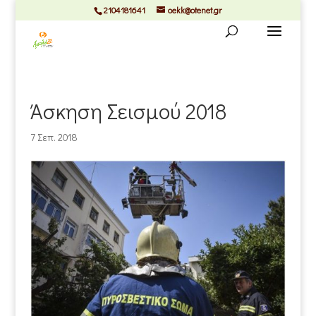
2104181641
oekk@otenet.gr
Άσκηση Σεισμού 2018
7 Σεπ. 2018