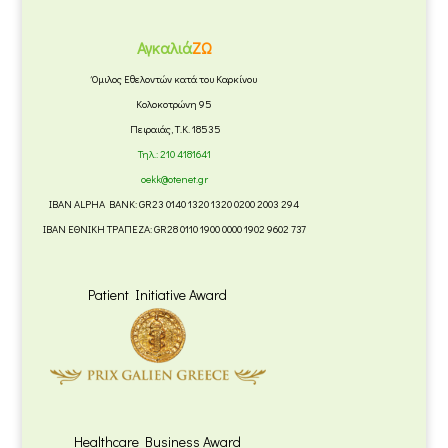
Αγκαλιά
ΖΩ
Όμιλος Εθελοντών κατά του Καρκίνου
Κολοκοτρώνη 95
Πειραιάς, Τ.Κ. 18535
Τηλ.:
210 4181641
oekk@otenet.gr
IBAN ALPHA BANK: GR23 0140 1320 1320 0200 2003 294
IBAN ΕΘΝΙΚΗ ΤΡΑΠΕΖΑ: GR28 0110 1900 0000 1902 9602 737
Patient Initiative Award
Healthcare Business Award