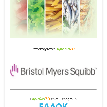
Υποστηρικτές
Αγκαλια
ΖΩ
O
Αγκαλια
ΖΩ
είναι μέλος των: