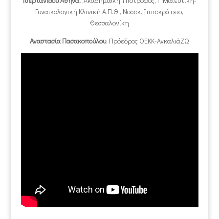
Τσερτανίδου Αθηνά,
,Ακαδημαϊκή Υπότροφος, Γ’ Μαιευτική-
Γυναικολογική Κλινική Α.Π.Θ., Νοσοκ. Ιπποκράτειο,
Θεσσαλονίκη
Αναστασία Πασακοπούλου
, Πρόεδρος ΟΕΚΚ-ΑγκαλιάΖΩ